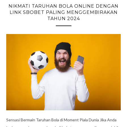
NIKMATI TARUHAN BOLA ONLINE DENGAN
LINK SBOBET PALING MENGGEMBIRAKAN
TAHUN 2024
Sensasi Bermain Taruhan Bola di Moment Piala Dunia Jika Anda