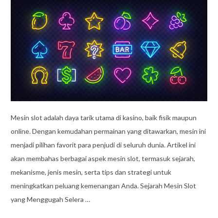
Mesin slot adalah daya tarik utama di kasino, baik fisik maupun
online. Dengan kemudahan permainan yang ditawarkan, mesin ini
menjadi pilihan favorit para penjudi di seluruh dunia. Artikel ini
akan membahas berbagai aspek mesin slot, termasuk sejarah,
mekanisme, jenis mesin, serta tips dan strategi untuk
meningkatkan peluang kemenangan Anda. Sejarah Mesin Slot
yang Menggugah Selera …