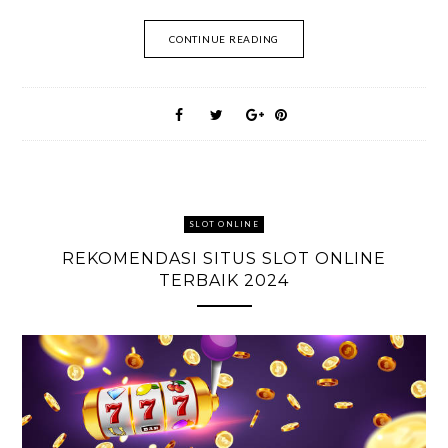
CONTINUE READING
SLOT ONLINE
REKOMENDASI SITUS SLOT ONLINE
TERBAIK 2024