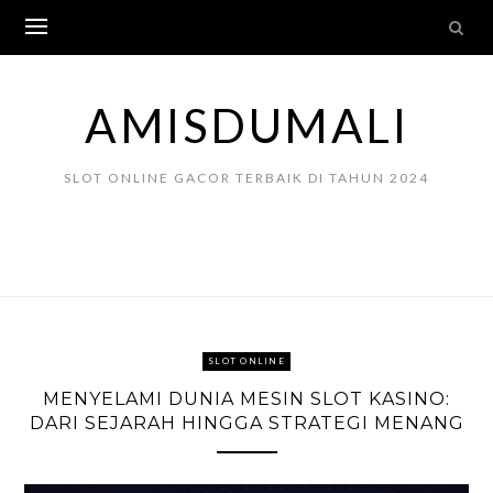
Skip
to
content
AMISDUMALI
SLOT ONLINE GACOR TERBAIK DI TAHUN 2024
SLOT ONLINE
MENYELAMI DUNIA MESIN SLOT KASINO:
DARI SEJARAH HINGGA STRATEGI MENANG